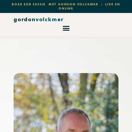
Ga
BOEK EEN SESSIE MET GORDON VOLCKMER
|
LIVE EN
ONLINE
naar
gordon
volckmer
de
inhoud