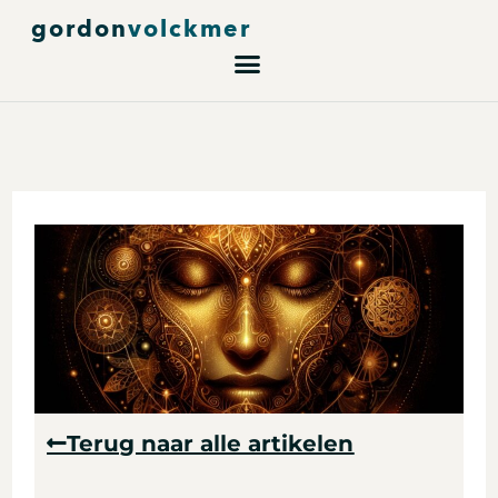
Ga
gordon
volckmer
naar
de
inhoud
Terug naar alle artikelen