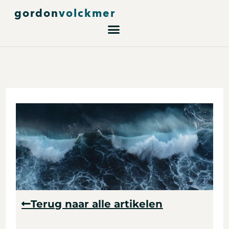
Ga
gordon
volckmer
naar
de
inhoud
Terug naar alle artikelen