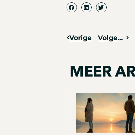
Vorige
Volgende
Vorige
Vo
MEER AR