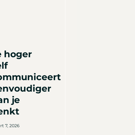
e hoger
lf
ommuniceert
envoudiger
an je
enkt
t 7, 2026