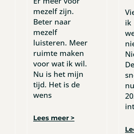
Er meer voor
mezelf zijn.
Vi
Beter naar
ik
mezelf
we
luisteren. Meer
ni
ruimte maken
Ni
voor wat ik wil.
De
Nu is het mijn
sn
tijd. Het is de
nu
wens
20
in
Lees meer >
Le