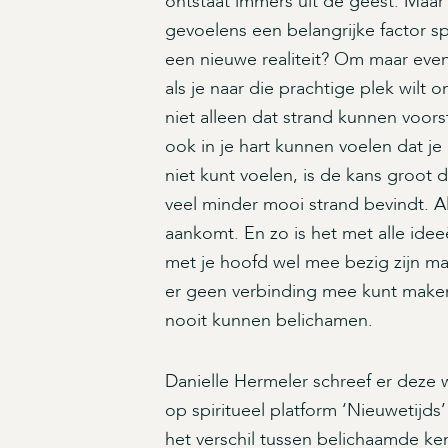
ontstaat immers uit de geest. Maar 
gevoelens een belangrijke factor sp
een nieuwe realiteit? Om maar even b
als je naar die prachtige plek wilt 
niet alleen dat strand kunnen voorst
ook in je hart kunnen voelen dat je 
niet kunt voelen, is de kans groot da
veel minder mooi strand bevindt. Al
aankomt. En zo is het met alle idee
met je hoofd wel mee bezig zijn maa
er geen verbinding mee kunt maken v
nooit kunnen belichamen.
Danielle Hermeler schreef er deze
op spiritueel platform ‘Nieuwetijds’
het verschil tussen belichaamde ke