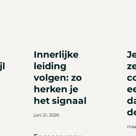
Innerlijke
J
jl
leiding
ze
volgen: zo
c
herken je
e
het signaal
d
d
juni 21, 2026
maar