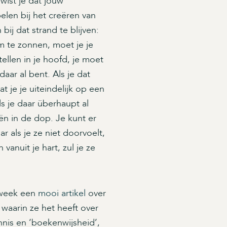
wist je dat jouw
elen bij het creëren van
ij dat strand te blijven:
om te zonnen, moet je je
ellen in je hoofd, je moet
daar al bent. Als je dat
t je je uiteindelijk op een
s je daar überhaupt al
ën in de dop. Je kunt er
r als je ze niet doorvoelt,
anuit je hart, zul je ze
 week een
mooi artikel
over
 waarin ze het heeft over
nnis en ‘boekenwijsheid’,