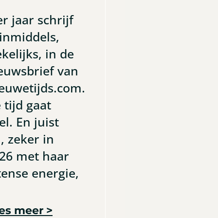
er jaar schrijf
 inmiddels,
kelijks, in de
euwsbrief van
euwetijds.com.
 tijd gaat
el. En juist
, zeker in
26 met haar
tense energie,
es meer >